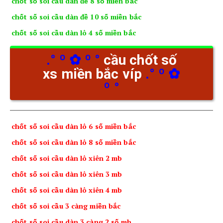
chốt số soi cầu dàn đề 8 số miền bắc
chốt số soi cầu dàn đề 10 số miền bắc
chốt số soi cầu dàn lô 4 số miền bắc
.° º ✿ º °
cầu chốt số
xs miền bắc víp
.° º ✿
º °
chốt số soi cầu dàn lô 6 số miền bắc
chốt số soi cầu dàn lô 8 số miền bắc
chốt số soi cầu dàn lô xiên 2 mb
chốt số soi cầu dàn lô xiên 3 mb
chốt số soi cầu dàn lô xiên 4 mb
chốt số soi cầu 3 càng miền bắc
chốt số soi cầu dàn 3 càng 2 số mb