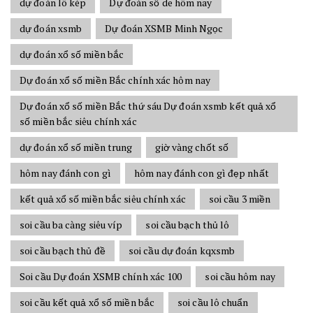
dự đoán lô kép
Dự đoán số de hôm nay
dự đoán xsmb
Dự đoán XSMB Minh Ngọc
dự đoán xổ số miền bắc
Dự đoán xổ số miền Bắc chính xác hôm nay
Dự đoán xổ số miền Bắc thứ sáu Dự đoán xsmb kết quả xổ
số miền bắc siêu chính xác
dự đoán xổ số miền trung
giờ vàng chốt số
hôm nay đánh con gì
hôm nay đánh con gì đẹp nhất
kết quả xổ số miền bắc siêu chính xác
soi cầu 3 miền
soi cầu ba càng siêu víp
soi cầu bạch thủ lô
soi cầu bạch thủ đề
soi cầu dự đoán kqxsmb
Soi cầu Dự đoán XSMB chính xác 100
soi cầu hôm nay
soi cầu kết quả xổ số miền bắc
soi cầu lô chuẩn