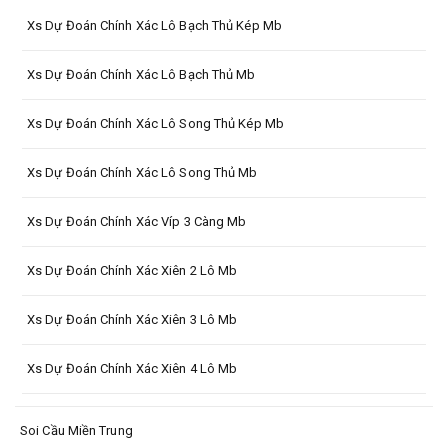
Xs Dự Đoán Chính Xác Lô Bạch Thủ Kép Mb
Xs Dự Đoán Chính Xác Lô Bạch Thủ Mb
Xs Dự Đoán Chính Xác Lô Song Thủ Kép Mb
Xs Dự Đoán Chính Xác Lô Song Thủ Mb
Xs Dự Đoán Chính Xác Víp 3 Càng Mb
Xs Dự Đoán Chính Xác Xiên 2 Lô Mb
Xs Dự Đoán Chính Xác Xiên 3 Lô Mb
Xs Dự Đoán Chính Xác Xiên 4 Lô Mb
Soi Cầu Miền Trung