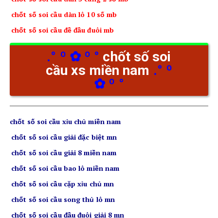
chốt số soi cầu dàn lô 10 số mb
chốt số soi cầu đề đầu đuôi mb
.° º ✿ º °
chốt số soi
cầu xs miền nam
.° º
✿ º °
chốt số soi cầu xỉu chủ miền nam
chốt số soi cầu giải đặc biệt mn
chốt số soi cầu giải 8 miền nam
chốt số soi cầu bao lô miền nam
chốt số soi cầu cặp xỉu chủ mn
chốt số soi cầu song thủ lô mn
chốt số soi cầu đầu đuôi giải 8 mn