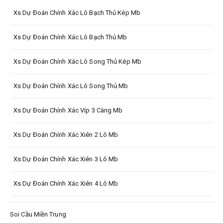
Xs Dự Đoán Chính Xác Lô Bạch Thủ Kép Mb
Xs Dự Đoán Chính Xác Lô Bạch Thủ Mb
Xs Dự Đoán Chính Xác Lô Song Thủ Kép Mb
Xs Dự Đoán Chính Xác Lô Song Thủ Mb
Xs Dự Đoán Chính Xác Víp 3 Càng Mb
Xs Dự Đoán Chính Xác Xiên 2 Lô Mb
Xs Dự Đoán Chính Xác Xiên 3 Lô Mb
Xs Dự Đoán Chính Xác Xiên 4 Lô Mb
Soi Cầu Miền Trung