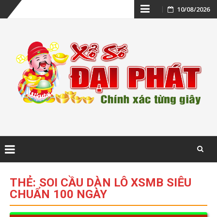
Skip
10/08/2026
to
content
Skip
to
THẺ:
SOI CẦU DÀN LÔ XSMB SIÊU
content
CHUẨN 100 NGÀY