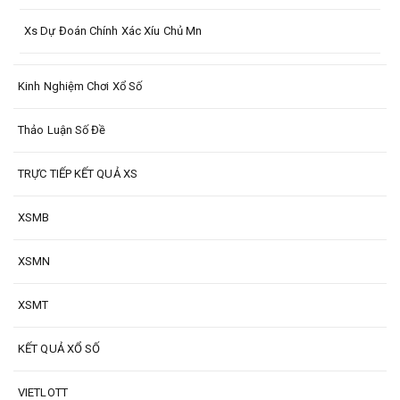
Xs Dự Đoán Chính Xác Xíu Chủ Mn
Kinh Nghiệm Chơi Xổ Số
Thảo Luận Số Đề
TRỰC TIẾP KẾT QUẢ XS
XSMB
XSMN
XSMT
KẾT QUẢ XỔ SỐ
VIETLOTT