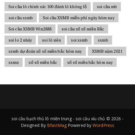
Soi cầu lô chính xác 100 đánh lô không lỗ
soi cầu mb
soi cầu xsmb
Soi cầu XSMB miễn phí ngày hôm nay
Soi cầu XSMB Win2888
soi cầu xổ số miền Bắc
soi lo 2 nháy
soi lô xiên
soi xsmb
sxmb
xsmb dự đoán xổ số miền bắc hôm nay
XSMB năm 2021
xsmn
xổ số miền bắc
xổ số miền bắc hôm nay
soi cầu bạch thủ lô miền trung - soi cầu xíu chủ © 2026 -
Designed By
BfastMag
Powered by
WordPress