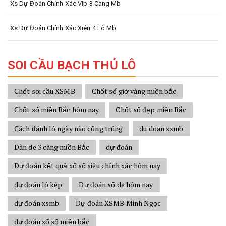
Xs Dự Đoán Chính Xác Víp 3 Càng Mb
Xs Dự Đoán Chính Xác Xiên 4 Lô Mb
SOI CẦU BẠCH THỦ LÔ
Chốt soi cầu XSMB
Chốt số giờ vàng miền bắc
Chốt số miền Bắc hôm nay
Chốt số đẹp miền Bắc
Cách đánh lô ngày nào cũng trúng
du doan xsmb
Dàn de 3 càng miền Bắc
dự đoán
Dự đoán kết quả xổ số siêu chính xác hôm nay
dự đoán lô kép
Dự đoán số de hôm nay
dự đoán xsmb
Dự đoán XSMB Minh Ngọc
dự đoán xổ số miền bắc