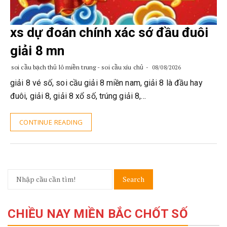
xs dự đoán chính xác sớ đầu đuôi
giải 8 mn
soi cầu bạch thủ lô miền trung - soi cầu xíu chủ
08/08/2026
giải 8 vé số, soi cầu giải 8 miền nam, giải 8 là đầu hay
đuôi, giải 8, giải 8 xổ số, trúng giải 8,…
CONTINUE READING
Search
CHIỀU NAY MIỀN BẮC CHỐT SỐ