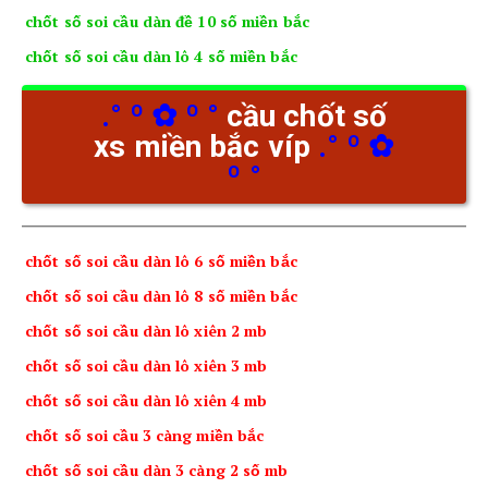
chốt số soi cầu dàn đề 10 số miền bắc
chốt số soi cầu dàn lô 4 số miền bắc
.° º ✿ º °
cầu chốt số
xs miền bắc víp
.° º ✿
º °
chốt số soi cầu dàn lô 6 số miền bắc
chốt số soi cầu dàn lô 8 số miền bắc
chốt số soi cầu dàn lô xiên 2 mb
chốt số soi cầu dàn lô xiên 3 mb
chốt số soi cầu dàn lô xiên 4 mb
chốt số soi cầu 3 càng miền bắc
chốt số soi cầu dàn 3 càng 2 số mb