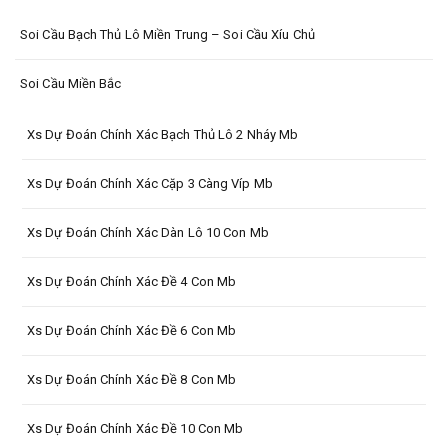
Soi Cầu Bạch Thủ Lô Miền Trung – Soi Cầu Xíu Chủ
Soi Cầu Miền Bắc
Xs Dự Đoán Chính Xác Bạch Thủ Lô 2 Nháy Mb
Xs Dự Đoán Chính Xác Cặp 3 Càng Víp Mb
Xs Dự Đoán Chính Xác Dàn Lô 10 Con Mb
Xs Dự Đoán Chính Xác Đề 4 Con Mb
Xs Dự Đoán Chính Xác Đề 6 Con Mb
Xs Dự Đoán Chính Xác Đề 8 Con Mb
Xs Dự Đoán Chính Xác Đề 10 Con Mb