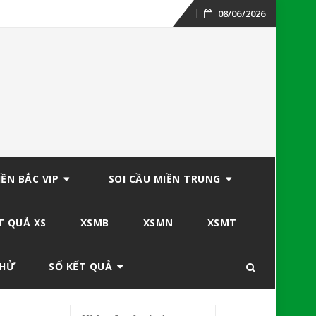
08/06/2026
Skip
to
content
IỀN BẮC VIP
SOI CẦU MIỀN TRUNG
T QUẢ XS
XSMB
XSMN
XSMT
THỬ
SỐ KẾT QUẢ