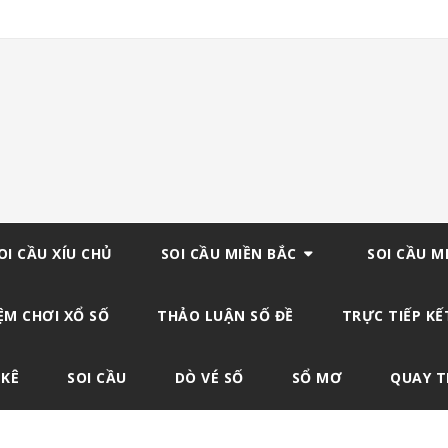
OI CẦU XÍU CHỦ
SOI CẦU MIỀN BẮC
SOI CẦU M
ỆM CHƠI XỔ SỐ
THẢO LUẬN SỐ ĐỀ
TRỰC TIẾP KẾ
KÊ
SOI CẦU
DÒ VÉ SỐ
SỔ MƠ
QUAY 