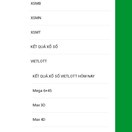
XSMB
XSMN
XSMT
KẾT QUẢ XỔ SỐ
VIETLOTT
KẾT QUẢ XỔ SỐ VIETLOTT HÔM NAY
Mega 6×45
Max 3D
Max 4D