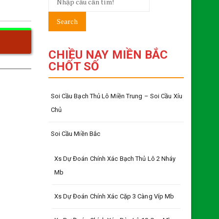
Search
CHIỀU NAY MIỀN BẮC
CHỐT SỐ
Soi Cầu Bạch Thủ Lô Miền Trung – Soi Cầu Xíu
Chủ
Soi Cầu Miền Bắc
Xs Dự Đoán Chính Xác Bạch Thủ Lô 2 Nháy
Mb
Xs Dự Đoán Chính Xác Cặp 3 Càng Víp Mb