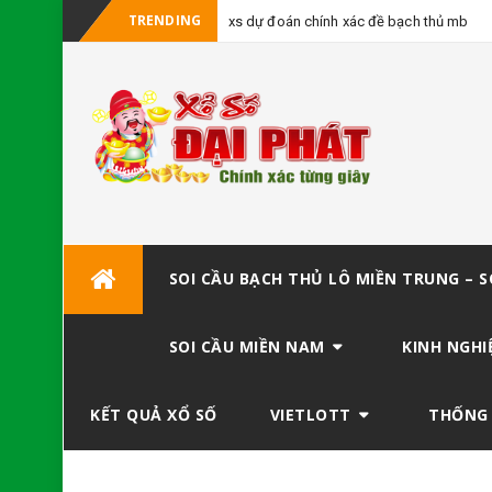
TRENDING
xs dự đoán chính xác đề bạch thủ mb
Skip
SOI CẦU BẠCH THỦ LÔ MIỀN TRUNG – S
to
content
SOI CẦU MIỀN NAM
KINH NGHI
KẾT QUẢ XỔ SỐ
VIETLOTT
THỐNG 