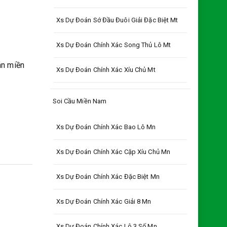
Xs Dự Đoán Sớ Đầu Đuôi Giải Đặc Biệt Mt
Xs Dự Đoán Chính Xác Song Thủ Lô Mt
án miền
Xs Dự Đoán Chính Xác Xíu Chủ Mt
Soi Cầu Miền Nam
Xs Dự Đoán Chính Xác Bao Lô Mn
Xs Dự Đoán Chính Xác Cặp Xíu Chủ Mn
Xs Dự Đoán Chính Xác Đặc Biệt Mn
Xs Dự Đoán Chính Xác Giải 8 Mn
Xs Dự Đoán Chính Xác Lô 3 Số Mn