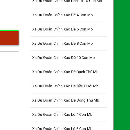
Xs Dự Đoán Chính Xác Dàn Lô 10 Con Mb
Xs Dự Đoán Chính Xác Đề 4 Con Mb
Xs Dự Đoán Chính Xác Đề 6 Con Mb
Xs Dự Đoán Chính Xác Đề 8 Con Mb
Xs Dự Đoán Chính Xác Đề 10 Con Mb
Xs Dự Đoán Chính Xác Đề Bạch Thủ Mb
Xs Dự Đoán Chính Xác Đề Đầu Đuôi Mb
Xs Dự Đoán Chính Xác Đề Song Thủ Mb
Xs Dự Đoán Chính Xác Lô 4 Con Mb
Xs Dự Đoán Chính Xác Lô 6 Con Mb