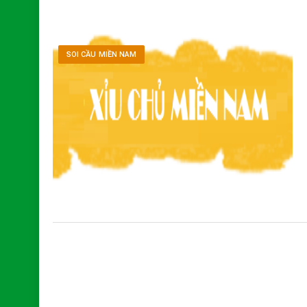
– soi cau lo chinh
SOI CẦU MIỀN NAM