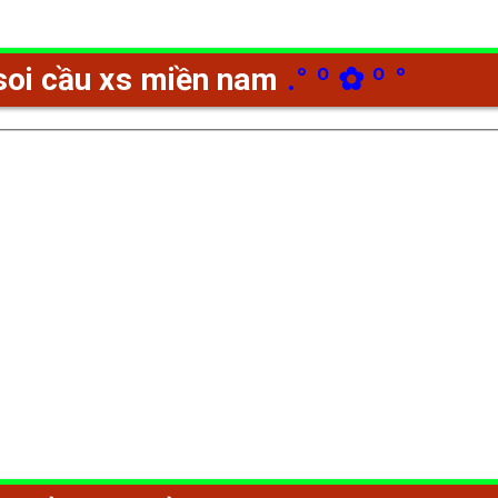
soi cầu xs miền nam
.° º ✿ º °