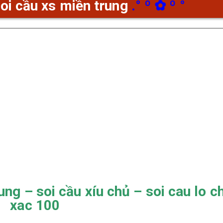
oi cầu xs miền trung
.° º ✿ º °
ung – soi cầu xíu chủ – soi cau lo c
xac 100