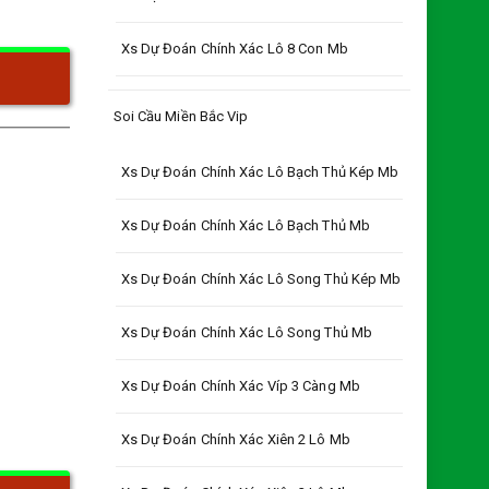
Xs Dự Đoán Chính Xác Lô 8 Con Mb
Soi Cầu Miền Bắc Vip
Xs Dự Đoán Chính Xác Lô Bạch Thủ Kép Mb
Xs Dự Đoán Chính Xác Lô Bạch Thủ Mb
Xs Dự Đoán Chính Xác Lô Song Thủ Kép Mb
Xs Dự Đoán Chính Xác Lô Song Thủ Mb
Xs Dự Đoán Chính Xác Víp 3 Càng Mb
Xs Dự Đoán Chính Xác Xiên 2 Lô Mb