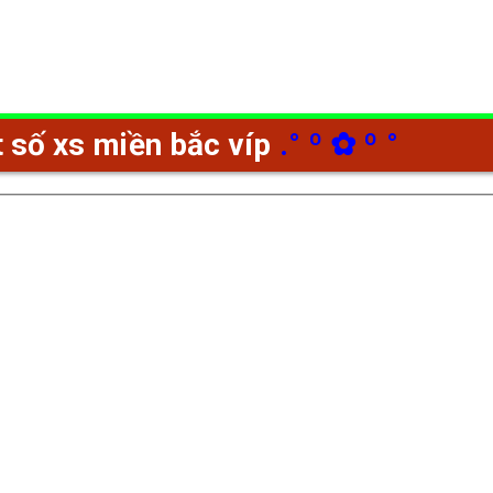
 số xs miền bắc víp
.° º ✿ º °