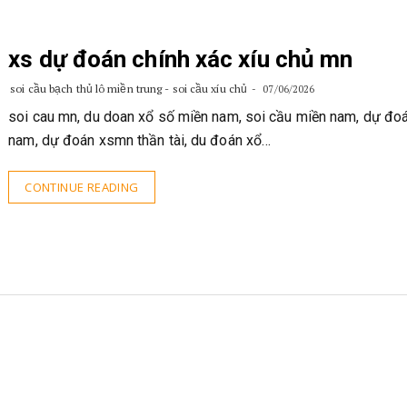
xs dự đoán chính xác xíu chủ mn
soi cầu bạch thủ lô miền trung - soi cầu xíu chủ
07/06/2026
soi cau mn, du doan xổ số miền nam, soi cầu miền nam, dự đo
nam, dự đoán xsmn thần tài, du đoán xổ…
CONTINUE READING