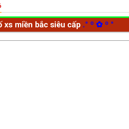
6
ố xs miền bắc siêu cấp
.° º ✿ º °