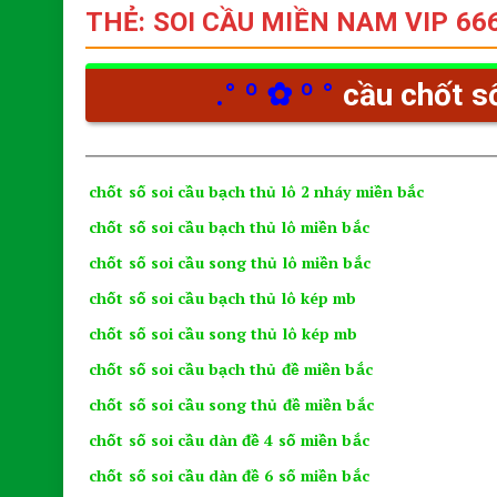
THẺ:
SOI CẦU MIỀN NAM VIP 66
.° º ✿ º °
cầu chốt s
chốt số soi cầu bạch thủ lô 2 nháy miền bắc
chốt số soi cầu bạch thủ lô miền bắc
chốt số soi cầu song thủ lô miền bắc
chốt số soi cầu bạch thủ lô kép mb
chốt số soi cầu song thủ lô kép mb
chốt số soi cầu bạch thủ đề miền bắc
chốt số soi cầu song thủ đề miền bắc
chốt số soi cầu dàn đề 4 số miền bắc
chốt số soi cầu dàn đề 6 số miền bắc