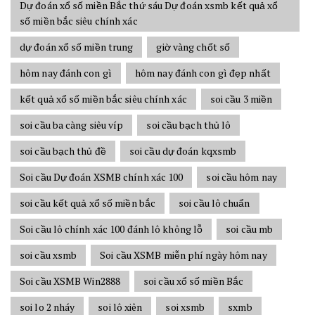
Dự đoán xổ số miền Bắc thứ sáu Dự đoán xsmb kết quả xổ
số miền bắc siêu chính xác
dự đoán xổ số miền trung
giờ vàng chốt số
hôm nay đánh con gì
hôm nay đánh con gì đẹp nhất
kết quả xổ số miền bắc siêu chính xác
soi cầu 3 miền
soi cầu ba càng siêu víp
soi cầu bạch thủ lô
soi cầu bạch thủ đề
soi cầu dự đoán kqxsmb
Soi cầu Dự đoán XSMB chính xác 100
soi cầu hôm nay
soi cầu kết quả xổ số miền bắc
soi cầu lô chuẩn
Soi cầu lô chính xác 100 đánh lô không lỗ
soi cầu mb
soi cầu xsmb
Soi cầu XSMB miễn phí ngày hôm nay
Soi cầu XSMB Win2888
soi cầu xổ số miền Bắc
soi lo 2 nháy
soi lô xiên
soi xsmb
sxmb