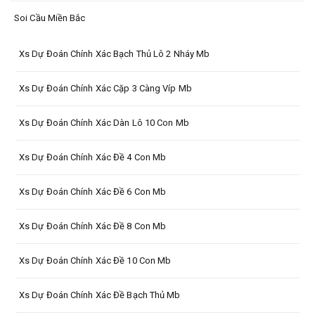
Soi Cầu Miền Bắc
Xs Dự Đoán Chính Xác Bạch Thủ Lô 2 Nháy Mb
Xs Dự Đoán Chính Xác Cặp 3 Càng Víp Mb
Xs Dự Đoán Chính Xác Dàn Lô 10 Con Mb
Xs Dự Đoán Chính Xác Đề 4 Con Mb
Xs Dự Đoán Chính Xác Đề 6 Con Mb
Xs Dự Đoán Chính Xác Đề 8 Con Mb
Xs Dự Đoán Chính Xác Đề 10 Con Mb
Xs Dự Đoán Chính Xác Đề Bạch Thủ Mb