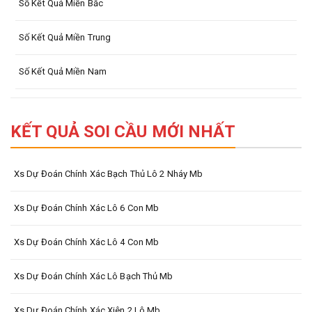
Số Kết Quả Miền Bắc
Số Kết Quả Miền Trung
Số Kết Quả Miền Nam
KẾT QUẢ SOI CẦU MỚI NHẤT
Xs Dự Đoán Chính Xác Bạch Thủ Lô 2 Nháy Mb
Xs Dự Đoán Chính Xác Lô 6 Con Mb
Xs Dự Đoán Chính Xác Lô 4 Con Mb
Xs Dự Đoán Chính Xác Lô Bạch Thủ Mb
Xs Dự Đoán Chính Xác Xiên 2 Lô Mb