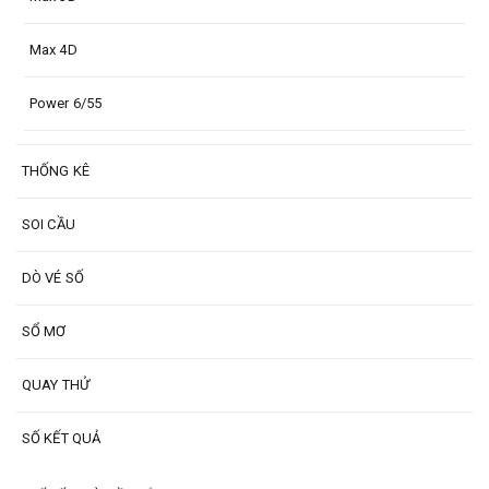
Max 4D
Power 6/55
THỐNG KÊ
SOI CẦU
DÒ VÉ SỐ
SỔ MƠ
QUAY THỬ
SỐ KẾT QUẢ