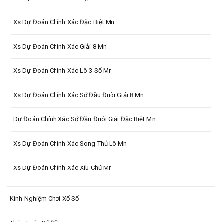
Xs Dự Đoán Chính Xác Đặc Biệt Mn
Xs Dự Đoán Chính Xác Giải 8 Mn
Xs Dự Đoán Chính Xác Lô 3 Số Mn
Xs Dự Đoán Chính Xác Sớ Đầu Đuôi Giải 8 Mn
Dự Đoán Chính Xác Sớ Đầu Đuôi Giải Đặc Biệt Mn
Xs Dự Đoán Chính Xác Song Thủ Lô Mn
Xs Dự Đoán Chính Xác Xíu Chủ Mn
Kinh Nghiệm Chơi Xổ Số