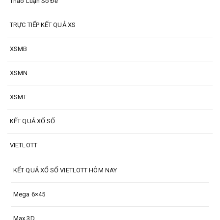
Thảo Luận Số Đề
TRỰC TIẾP KẾT QUẢ XS
XSMB
XSMN
XSMT
KẾT QUẢ XỔ SỐ
VIETLOTT
KẾT QUẢ XỔ SỐ VIETLOTT HÔM NAY
Mega 6×45
Max 3D