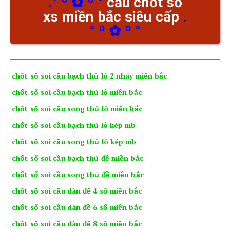
.° º ✿ º °
cầu chốt số
xs miền bắc siêu cấp
.
° º ✿ º °
chốt số soi cầu bạch thủ lô 2 nháy miền bắc
chốt số soi cầu bạch thủ lô miền bắc
chốt số soi cầu song thủ lô miền bắc
chốt số soi cầu bạch thủ lô kép mb
chốt số soi cầu song thủ lô kép mb
chốt số soi cầu bạch thủ đề miền bắc
chốt số soi cầu song thủ đề miền bắc
chốt số soi cầu dàn đề 4 số miền bắc
chốt số soi cầu dàn đề 6 số miền bắc
chốt số soi cầu dàn đề 8 số miền bắc