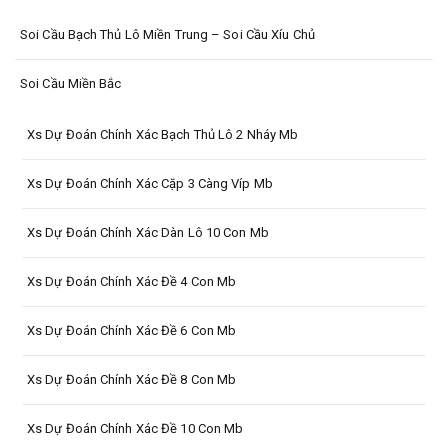
Soi Cầu Bạch Thủ Lô Miền Trung – Soi Cầu Xíu Chủ
Soi Cầu Miền Bắc
Xs Dự Đoán Chính Xác Bạch Thủ Lô 2 Nháy Mb
Xs Dự Đoán Chính Xác Cặp 3 Càng Víp Mb
Xs Dự Đoán Chính Xác Dàn Lô 10 Con Mb
Xs Dự Đoán Chính Xác Đề 4 Con Mb
Xs Dự Đoán Chính Xác Đề 6 Con Mb
Xs Dự Đoán Chính Xác Đề 8 Con Mb
Xs Dự Đoán Chính Xác Đề 10 Con Mb