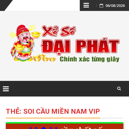
Skip
06/08/2026
to
content
Skip
to
THẺ:
SOI CẦU MIỀN NAM VIP
content