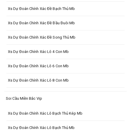
Xs Dự Đoán Chính Xác Đề Bạch Thủ Mb
Xs Dự Đoán Chính Xác Đề Đầu Đuôi Mb
Xs Dự Đoán Chính Xác Đề Song Thủ Mb
Xs Dự Đoán Chính Xác Lô 4 Con Mb
Xs Dự Đoán Chính Xác Lô 6 Con Mb
Xs Dự Đoán Chính Xác Lô 8 Con Mb
Soi Cầu Miền Bắc Vip
Xs Dự Đoán Chính Xác Lô Bạch Thủ Kép Mb
Xs Dự Đoán Chính Xác Lô Bạch Thủ Mb