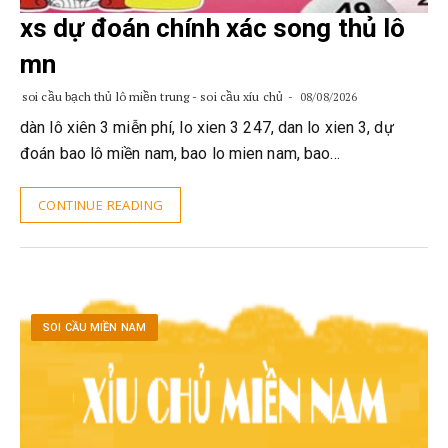
xs dự đoán chính xác song thủ lô
mn
soi cầu bạch thủ lô miền trung - soi cầu xíu chủ
08/08/2026
dàn lô xiên 3 miễn phí, lo xien 3 247, dan lo xien 3, dự
đoán bao lô miền nam, bao lo mien nam, bao…
CONTINUE READING
SOI CẦU MIỀN NAM