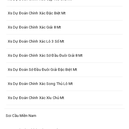
Xs Dự Đoán Chính Xác Đặc Biệt Mt
Xs Dự Đoán Chính Xác Giải 8 Mt
Xs Dự Đoán Chính Xác Lô 3 Số Mt
Xs Dự Đoán Chính Xác Sớ Đầu Đuôi Giải 8 Mt
Xs Dự Đoán Sớ Đầu Đuôi Giải Đặc Biệt Mt
Xs Dự Đoán Chính Xác Song Thủ Lô Mt
Xs Dự Đoán Chính Xác Xíu Chủ Mt
Soi Cầu Miền Nam