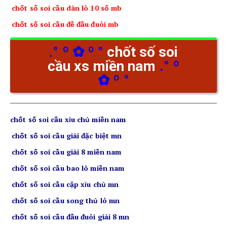
chốt số soi cầu dàn lô 10 số mb
chốt số soi cầu đề đầu đuôi mb
.° º ✿ º °
chốt số soi
cầu xs miền nam
.° º
✿ º °
chốt số soi cầu xỉu chủ miền nam
chốt số soi cầu giải đặc biệt mn
chốt số soi cầu giải 8 miền nam
chốt số soi cầu bao lô miền nam
chốt số soi cầu cặp xỉu chủ mn
chốt số soi cầu song thủ lô mn
chốt số soi cầu đầu đuôi giải 8 mn