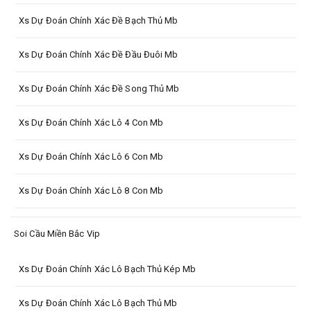
Xs Dự Đoán Chính Xác Đề Bạch Thủ Mb
Xs Dự Đoán Chính Xác Đề Đầu Đuôi Mb
Xs Dự Đoán Chính Xác Đề Song Thủ Mb
Xs Dự Đoán Chính Xác Lô 4 Con Mb
Xs Dự Đoán Chính Xác Lô 6 Con Mb
Xs Dự Đoán Chính Xác Lô 8 Con Mb
Soi Cầu Miền Bắc Vip
Xs Dự Đoán Chính Xác Lô Bạch Thủ Kép Mb
Xs Dự Đoán Chính Xác Lô Bạch Thủ Mb