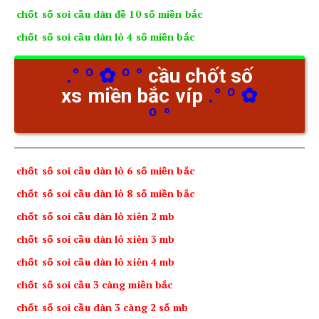
chốt số soi cầu dàn đề 10 số miền bắc
chốt số soi cầu dàn lô 4 số miền bắc
.° º ✿ º °
cầu chốt số
xs miền bắc víp
.° º ✿
º °
chốt số soi cầu dàn lô 6 số miền bắc
chốt số soi cầu dàn lô 8 số miền bắc
chốt số soi cầu dàn lô xiên 2 mb
chốt số soi cầu dàn lô xiên 3 mb
chốt số soi cầu dàn lô xiên 4 mb
chốt số soi cầu 3 càng miền bắc
chốt số soi cầu dàn 3 càng 2 số mb