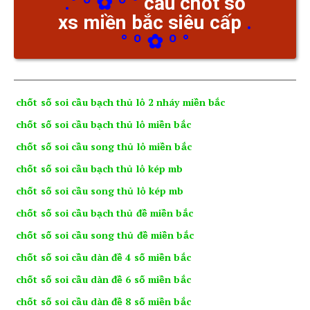
.° º ✿ º °
cầu chốt số
xs miền bắc siêu cấp
.
° º ✿ º °
chốt số soi cầu bạch thủ lô 2 nháy miền bắc
chốt số soi cầu bạch thủ lô miền bắc
chốt số soi cầu song thủ lô miền bắc
chốt số soi cầu bạch thủ lô kép mb
chốt số soi cầu song thủ lô kép mb
chốt số soi cầu bạch thủ đề miền bắc
chốt số soi cầu song thủ đề miền bắc
chốt số soi cầu dàn đề 4 số miền bắc
chốt số soi cầu dàn đề 6 số miền bắc
chốt số soi cầu dàn đề 8 số miền bắc