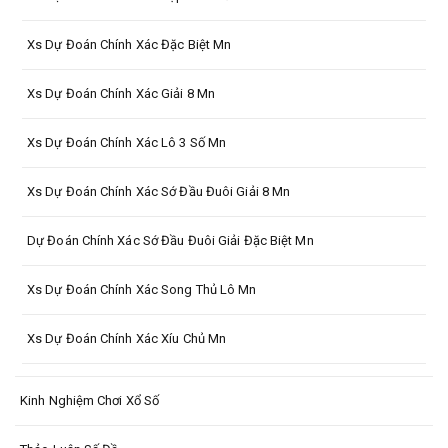
Xs Dự Đoán Chính Xác Đặc Biệt Mn
Xs Dự Đoán Chính Xác Giải 8 Mn
Xs Dự Đoán Chính Xác Lô 3 Số Mn
Xs Dự Đoán Chính Xác Sớ Đầu Đuôi Giải 8 Mn
Dự Đoán Chính Xác Sớ Đầu Đuôi Giải Đặc Biệt Mn
Xs Dự Đoán Chính Xác Song Thủ Lô Mn
Xs Dự Đoán Chính Xác Xíu Chủ Mn
Kinh Nghiệm Chơi Xổ Số