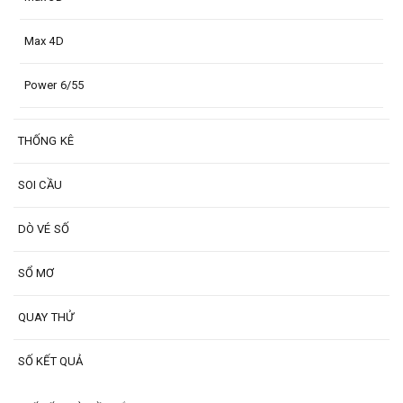
Max 4D
Power 6/55
THỐNG KÊ
SOI CẦU
DÒ VÉ SỐ
SỔ MƠ
QUAY THỬ
SỐ KẾT QUẢ