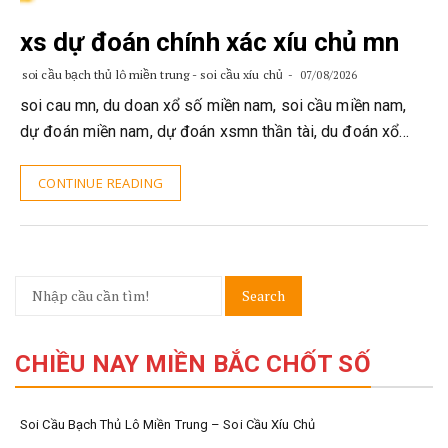
xs dự đoán chính xác xíu chủ mn
soi cầu bạch thủ lô miền trung - soi cầu xíu chủ
07/08/2026
soi cau mn, du doan xổ số miền nam, soi cầu miền nam,
dự đoán miền nam, dự đoán xsmn thần tài, du đoán xổ…
CONTINUE READING
Search
CHIỀU NAY MIỀN BẮC CHỐT SỐ
Soi Cầu Bạch Thủ Lô Miền Trung – Soi Cầu Xíu Chủ