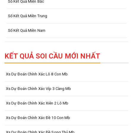
Số Kết Quả Miền Bắc
Số Kết Quả Miền Trung
Số Kết Quả Miền Nam
KẾT QUẢ SOI CẦU MỚI NHẤT
Xs Dự Đoán Chính Xác Lô 8 Con Mb
Xs Dự Đoán Chính Xác Víp 3 Càng Mb
Xs Dự Đoán Chính Xác Xiên 2 Lô Mb
Xs Dự Đoán Chính Xác Đề 10 Con Mb
Xs Dự Đoán Chính Xác Đề Song Thủ Mb