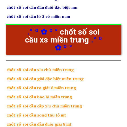
chốt số soi cầu đầu đuôi đặc biệt mn
chốt số soi cầu lô 3 số miền nam
.° º ✿ º °
chốt số soi
cầu xs miền trung
.° º
✿ º °
chốt số soi cầu xỉu chủ miền trung
chốt số soi cầu giải đặc biệt miền trung
chốt số soi cầu to giải 8 miền trung
chốt số soi cầu bao lô miền trung
chốt số soi cầu cặp xỉu chủ miền trung
chốt số soi cầu song thủ lô mt
chốt số soi cầu đầu đuôi giải 8 mt