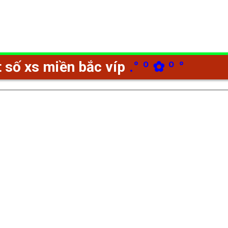
 số xs miền bắc víp
.° º ✿ º °