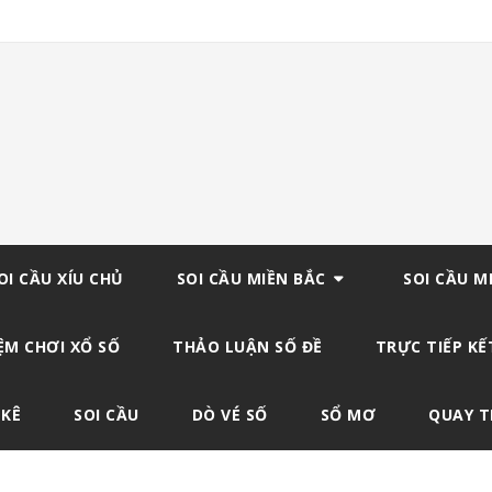
OI CẦU XÍU CHỦ
SOI CẦU MIỀN BẮC
SOI CẦU M
ỆM CHƠI XỔ SỐ
THẢO LUẬN SỐ ĐỀ
TRỰC TIẾP KẾ
KÊ
SOI CẦU
DÒ VÉ SỐ
SỔ MƠ
QUAY 