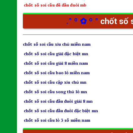
chốt số soi cầu đề đầu đuôi mb
.° º ✿ º °
chốt số 
chốt số soi cầu xỉu chủ miền nam
chốt số soi cầu giải đặc biệt mn
chốt số soi cầu giải 8 miền nam
chốt số soi cầu bao lô miền nam
chốt số soi cầu cặp xỉu chủ mn
chốt số soi cầu song thủ lô mn
chốt số soi cầu đầu đuôi giải 8 mn
chốt số soi cầu đầu đuôi đặc biệt mn
chốt số soi cầu lô 3 số miền nam