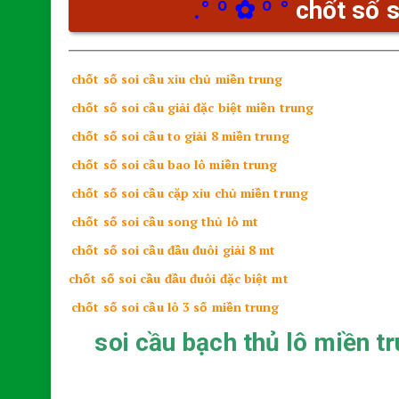
.° º ✿ º °
chốt số s
chốt số soi cầu xỉu chủ miền trung
chốt số soi cầu giải đặc biệt miền trung
chốt số soi cầu to giải 8 miền trung
chốt số soi cầu bao lô miền trung
chốt số soi cầu cặp xỉu chủ miền trung
chốt số soi cầu song thủ lô mt
chốt số soi cầu đầu đuôi giải 8 mt
chốt số soi cầu đầu đuôi đặc biệt mt
chốt số soi cầu lô 3 số miền trung
soi cầu bạch thủ lô miền tr