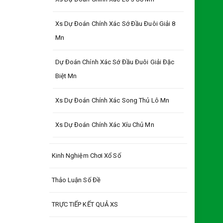
Xs Dự Đoán Chính Xác Sớ Đầu Đuôi Giải 8
Mn
Dự Đoán Chính Xác Sớ Đầu Đuôi Giải Đặc
Biệt Mn
Xs Dự Đoán Chính Xác Song Thủ Lô Mn
Xs Dự Đoán Chính Xác Xíu Chủ Mn
Kinh Nghiệm Chơi Xổ Số
Thảo Luận Số Đề
TRỰC TIẾP KẾT QUẢ XS