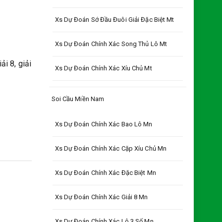
Xs Dự Đoán Sớ Đầu Đuôi Giải Đặc Biệt Mt
Xs Dự Đoán Chính Xác Song Thủ Lô Mt
ải 8, giải
Xs Dự Đoán Chính Xác Xíu Chủ Mt
Soi Cầu Miền Nam
Xs Dự Đoán Chính Xác Bao Lô Mn
Xs Dự Đoán Chính Xác Cặp Xíu Chủ Mn
Xs Dự Đoán Chính Xác Đặc Biệt Mn
Xs Dự Đoán Chính Xác Giải 8 Mn
Xs Dự Đoán Chính Xác Lô 3 Số Mn