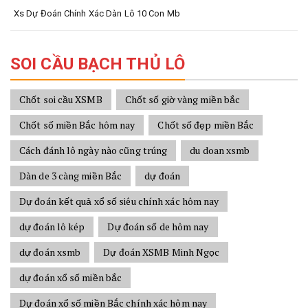
Xs Dự Đoán Chính Xác Dàn Lô 10 Con Mb
SOI CẦU BẠCH THỦ LÔ
Chốt soi cầu XSMB
Chốt số giờ vàng miền bắc
Chốt số miền Bắc hôm nay
Chốt số đẹp miền Bắc
Cách đánh lô ngày nào cũng trúng
du doan xsmb
Dàn de 3 càng miền Bắc
dự đoán
Dự đoán kết quả xổ số siêu chính xác hôm nay
dự đoán lô kép
Dự đoán số de hôm nay
dự đoán xsmb
Dự đoán XSMB Minh Ngọc
dự đoán xổ số miền bắc
Dự đoán xổ số miền Bắc chính xác hôm nay