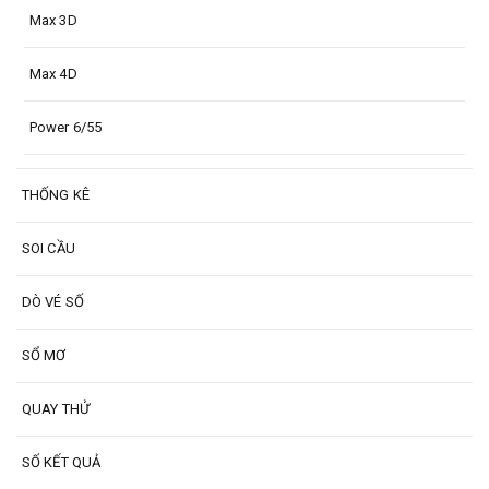
Max 3D
Max 4D
Power 6/55
THỐNG KÊ
SOI CẦU
DÒ VÉ SỐ
SỔ MƠ
QUAY THỬ
SỐ KẾT QUẢ