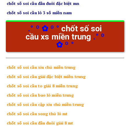
chốt số soi cầu đầu đuôi đặc biệt mn
chốt số soi cầu lô 3 số miền nam
.° º ✿ º °
chốt số soi
cầu xs miền trung
.° º
✿ º °
chốt số soi cầu xỉu chủ miền trung
chốt số soi cầu giải đặc biệt miền trung
chốt số soi cầu to giải 8 miền trung
chốt số soi cầu bao lô miền trung
chốt số soi cầu cặp xỉu chủ miền trung
chốt số soi cầu song thủ lô mt
chốt số soi cầu đầu đuôi giải 8 mt