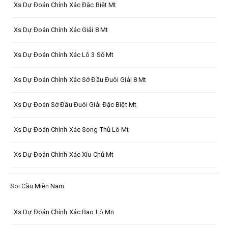
Xs Dự Đoán Chính Xác Đặc Biệt Mt
Xs Dự Đoán Chính Xác Giải 8 Mt
Xs Dự Đoán Chính Xác Lô 3 Số Mt
Xs Dự Đoán Chính Xác Sớ Đầu Đuôi Giải 8 Mt
Xs Dự Đoán Sớ Đầu Đuôi Giải Đặc Biệt Mt
Xs Dự Đoán Chính Xác Song Thủ Lô Mt
Xs Dự Đoán Chính Xác Xíu Chủ Mt
Soi Cầu Miền Nam
Xs Dự Đoán Chính Xác Bao Lô Mn