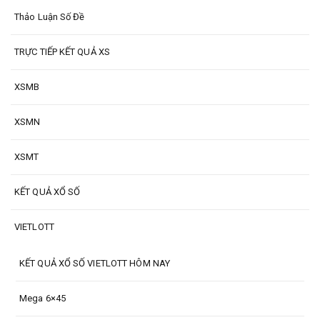
Thảo Luận Số Đề
TRỰC TIẾP KẾT QUẢ XS
XSMB
XSMN
XSMT
KẾT QUẢ XỔ SỐ
VIETLOTT
KẾT QUẢ XỔ SỐ VIETLOTT HÔM NAY
Mega 6×45