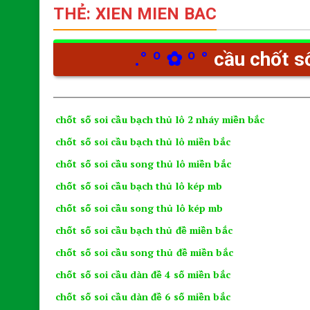
THẺ:
XIEN MIEN BAC
.° º ✿ º °
cầu chốt s
chốt số soi cầu bạch thủ lô 2 nháy miền bắc
chốt số soi cầu bạch thủ lô miền bắc
chốt số soi cầu song thủ lô miền bắc
chốt số soi cầu bạch thủ lô kép mb
chốt số soi cầu song thủ lô kép mb
chốt số soi cầu bạch thủ đề miền bắc
chốt số soi cầu song thủ đề miền bắc
chốt số soi cầu dàn đề 4 số miền bắc
chốt số soi cầu dàn đề 6 số miền bắc