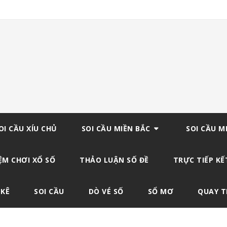
OI CẦU XÍU CHỦ
SOI CẦU MIỀN BẮC
SOI CẦU M
ỆM CHƠI XỔ SỐ
THẢO LUẬN SỐ ĐỀ
TRỰC TIẾP KẾ
KÊ
SOI CẦU
DÒ VÉ SỐ
SỔ MƠ
QUAY 