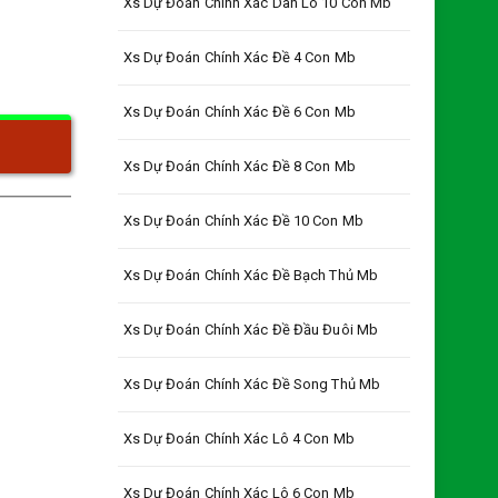
Xs Dự Đoán Chính Xác Dàn Lô 10 Con Mb
Xs Dự Đoán Chính Xác Đề 4 Con Mb
Xs Dự Đoán Chính Xác Đề 6 Con Mb
Xs Dự Đoán Chính Xác Đề 8 Con Mb
Xs Dự Đoán Chính Xác Đề 10 Con Mb
Xs Dự Đoán Chính Xác Đề Bạch Thủ Mb
Xs Dự Đoán Chính Xác Đề Đầu Đuôi Mb
Xs Dự Đoán Chính Xác Đề Song Thủ Mb
Xs Dự Đoán Chính Xác Lô 4 Con Mb
Xs Dự Đoán Chính Xác Lô 6 Con Mb