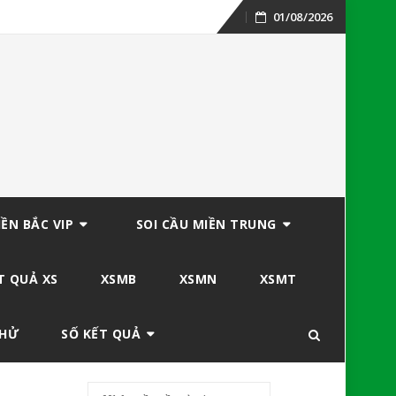
01/08/2026
Skip
to
content
IỀN BẮC VIP
SOI CẦU MIỀN TRUNG
T QUẢ XS
XSMB
XSMN
XSMT
THỬ
SỐ KẾT QUẢ