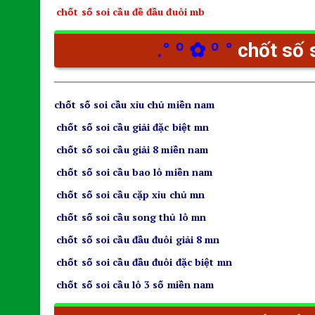
chốt số soi cầu đề đầu đuôi mb
.° º ✿ º °
chốt số 
chốt số soi cầu xỉu chủ miền nam
chốt số soi cầu giải đặc biệt mn
chốt số soi cầu giải 8 miền nam
chốt số soi cầu bao lô miền nam
chốt số soi cầu cặp xỉu chủ mn
chốt số soi cầu song thủ lô mn
chốt số soi cầu đầu đuôi giải 8 mn
chốt số soi cầu đầu đuôi đặc biệt mn
chốt số soi cầu lô 3 số miền nam