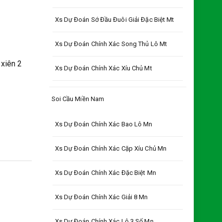
Xs Dự Đoán Sớ Đầu Đuôi Giải Đặc Biệt Mt
Xs Dự Đoán Chính Xác Song Thủ Lô Mt
 xiên 2
Xs Dự Đoán Chính Xác Xíu Chủ Mt
Soi Cầu Miền Nam
Xs Dự Đoán Chính Xác Bao Lô Mn
Xs Dự Đoán Chính Xác Cặp Xíu Chủ Mn
Xs Dự Đoán Chính Xác Đặc Biệt Mn
Xs Dự Đoán Chính Xác Giải 8 Mn
Xs Dự Đoán Chính Xác Lô 3 Số Mn