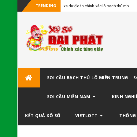
TRENDING
xs dự đoán chính xác lô bạch thủ mb
Skip
SOI CẦU BẠCH THỦ LÔ MIỀN TRUNG – S
to
content
SOI CẦU MIỀN NAM
KINH NGHI
KẾT QUẢ XỔ SỐ
VIETLOTT
THỐNG 