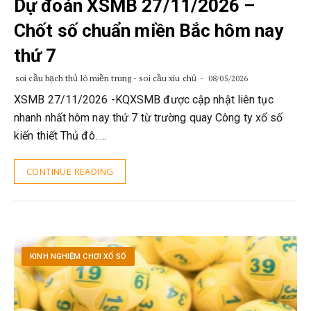
Dự đoán XSMB 27/11/2026 –
Chốt số chuẩn miền Bắc hôm nay
thứ 7
soi cầu bạch thủ lô miền trung - soi cầu xíu chủ
08/05/2026
XSMB 27/11/2026 -KQXSMB được cập nhật liên tục
nhanh nhất hôm nay thứ 7 từ trường quay Công ty xổ số
kiến thiết Thủ đô. …
CONTINUE READING
KINH NGHIỆM CHƠI XỔ SỐ