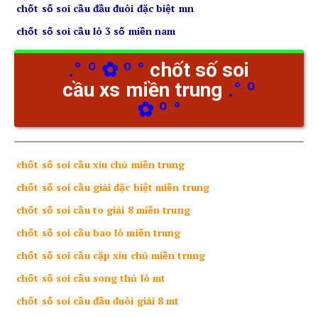
chốt số soi cầu đầu đuôi đặc biệt mn
chốt số soi cầu lô 3 số miền nam
.° º ✿ º °
chốt số soi
cầu xs miền trung
.° º
✿ º °
chốt số soi cầu xỉu chủ miền trung
chốt số soi cầu giải đặc biệt miền trung
chốt số soi cầu to giải 8 miền trung
chốt số soi cầu bao lô miền trung
chốt số soi cầu cặp xỉu chủ miền trung
chốt số soi cầu song thủ lô mt
chốt số soi cầu đầu đuôi giải 8 mt