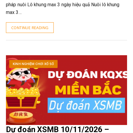
pháp nuôi Lô khung max 3 ngày hiệu quả Nuôi lô khung
max 3…
CONTINUE READING
KINH NGHIỆM CHƠI XỔ SỐ
Dự đoán XSMB 10/11/2026 –