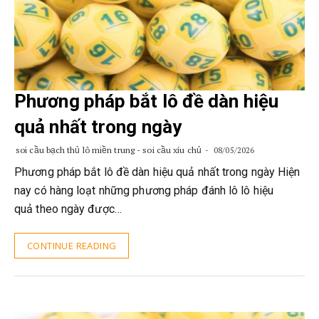
Phương pháp bắt lô đề dàn hiệu
quả nhất trong ngày
soi cầu bạch thủ lô miền trung - soi cầu xíu chủ
08/05/2026
Phương pháp bắt lô đề dàn hiệu quả nhất trong ngày Hiện
nay có hàng loạt những phương pháp đánh lô lô hiệu
quả theo ngày được…
CONTINUE READING