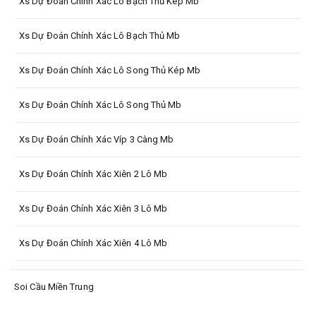
Xs Dự Đoán Chính Xác Lô Bạch Thủ Kép Mb
Xs Dự Đoán Chính Xác Lô Bạch Thủ Mb
Xs Dự Đoán Chính Xác Lô Song Thủ Kép Mb
Xs Dự Đoán Chính Xác Lô Song Thủ Mb
Xs Dự Đoán Chính Xác Víp 3 Càng Mb
Xs Dự Đoán Chính Xác Xiên 2 Lô Mb
Xs Dự Đoán Chính Xác Xiên 3 Lô Mb
Xs Dự Đoán Chính Xác Xiên 4 Lô Mb
Soi Cầu Miền Trung