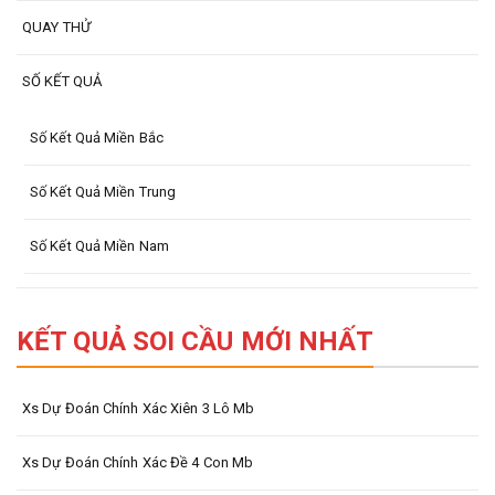
QUAY THỬ
SỐ KẾT QUẢ
Số Kết Quả Miền Bắc
Số Kết Quả Miền Trung
Số Kết Quả Miền Nam
KẾT QUẢ SOI CẦU MỚI NHẤT
Xs Dự Đoán Chính Xác Xiên 3 Lô Mb
Xs Dự Đoán Chính Xác Đề 4 Con Mb