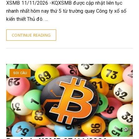
XSMB 11/11/2026 -KQXSMB được cập nhật liên tục
nhanh nhất hôm nay thứ 5 từ trường quay Công ty xổ số
kiến thiết Thủ đô. …
CONTINUE READING
SOI CẦU