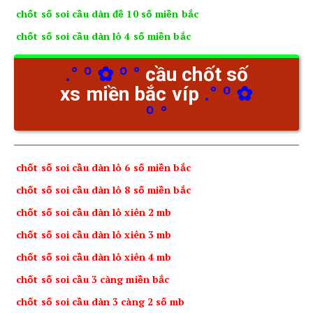
chốt số soi cầu dàn đề 10 số miền bắc
chốt số soi cầu dàn lô 4 số miền bắc
.° º ✿ º °
cầu chốt số
xs miền bắc víp
.° º ✿
º °
chốt số soi cầu dàn lô 6 số miền bắc
chốt số soi cầu dàn lô 8 số miền bắc
chốt số soi cầu dàn lô xiên 2 mb
chốt số soi cầu dàn lô xiên 3 mb
chốt số soi cầu dàn lô xiên 4 mb
chốt số soi cầu 3 càng miền bắc
chốt số soi cầu dàn 3 càng 2 số mb