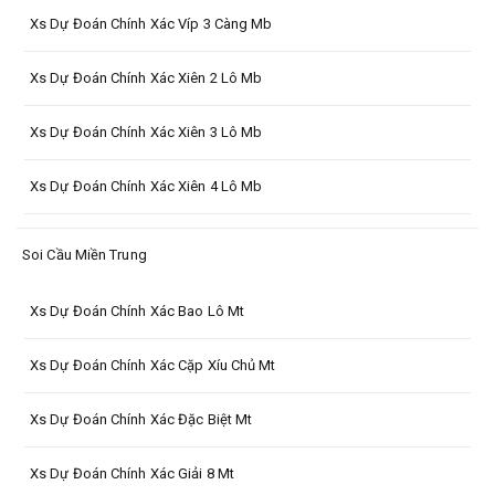
Xs Dự Đoán Chính Xác Víp 3 Càng Mb
Xs Dự Đoán Chính Xác Xiên 2 Lô Mb
Xs Dự Đoán Chính Xác Xiên 3 Lô Mb
Xs Dự Đoán Chính Xác Xiên 4 Lô Mb
Soi Cầu Miền Trung
Xs Dự Đoán Chính Xác Bao Lô Mt
Xs Dự Đoán Chính Xác Cặp Xíu Chủ Mt
Xs Dự Đoán Chính Xác Đặc Biệt Mt
Xs Dự Đoán Chính Xác Giải 8 Mt