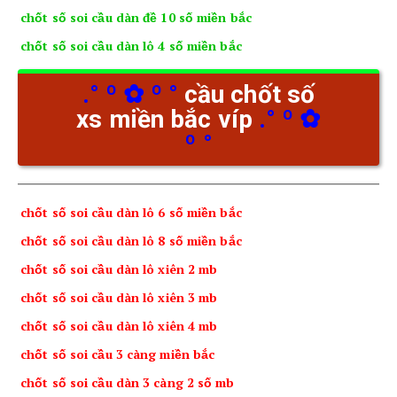
chốt số soi cầu dàn đề 10 số miền bắc
chốt số soi cầu dàn lô 4 số miền bắc
.° º ✿ º °
cầu chốt số
xs miền bắc víp
.° º ✿
º °
chốt số soi cầu dàn lô 6 số miền bắc
chốt số soi cầu dàn lô 8 số miền bắc
chốt số soi cầu dàn lô xiên 2 mb
chốt số soi cầu dàn lô xiên 3 mb
chốt số soi cầu dàn lô xiên 4 mb
chốt số soi cầu 3 càng miền bắc
chốt số soi cầu dàn 3 càng 2 số mb