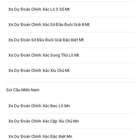
Xs Dự Đoán Chính Xác Lô 3 Số Mt
Xs Dự Đoán Chính Xác Sớ Đầu Đuôi Giải 8 Mt
Xs Dự Đoán Sớ Đầu Đuôi Giải Đặc Biệt Mt
Xs Dự Đoán Chính Xác Song Thủ Lô Mt
Xs Dự Đoán Chính Xác Xíu Chủ Mt
Soi Cầu Miền Nam
Xs Dự Đoán Chính Xác Bao Lô Mn
Xs Dự Đoán Chính Xác Cặp Xíu Chủ Mn
Xs Dự Đoán Chính Xác Đặc Biệt Mn