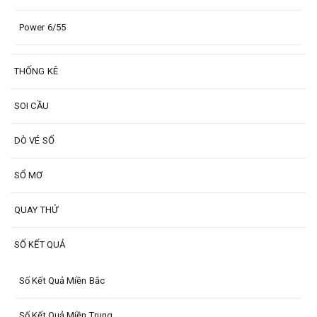
Power 6/55
THỐNG KÊ
SOI CẦU
DÒ VÉ SỐ
SỔ MƠ
QUAY THỬ
SỐ KẾT QUẢ
Số Kết Quả Miền Bắc
Số Kết Quả Miền Trung