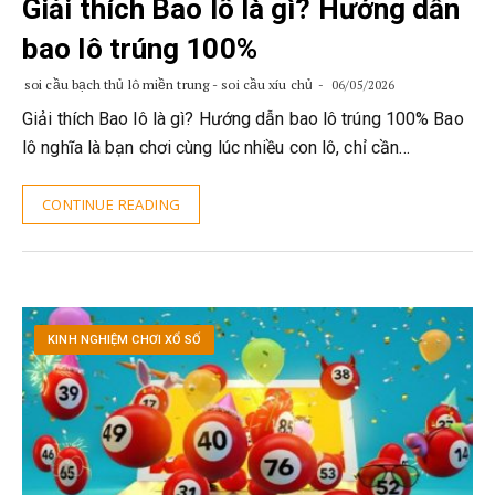
Giải thích Bao lô là gì? Hướng dẫn
bao lô trúng 100%
soi cầu bạch thủ lô miền trung - soi cầu xíu chủ
06/05/2026
Giải thích Bao lô là gì? Hướng dẫn bao lô trúng 100% Bao
lô nghĩa là bạn chơi cùng lúc nhiều con lô, chỉ cần…
CONTINUE READING
KINH NGHIỆM CHƠI XỔ SỐ