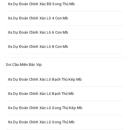
Xs Dự Đoán Chính Xác Đề Song Thủ Mb
Xs Dự Đoán Chính Xác Lô 4 Con Mb
Xs Dự Đoán Chính Xác Lô 6 Con Mb
Xs Dự Đoán Chính Xác Lô 8 Con Mb
Soi Cầu Miền Bắc Vip
Xs Dự Đoán Chính Xác Lô Bạch Thủ Kép Mb
Xs Dự Đoán Chính Xác Lô Bạch Thủ Mb
Xs Dự Đoán Chính Xác Lô Song Thủ Kép Mb
Xs Dự Đoán Chính Xác Lô Song Thủ Mb