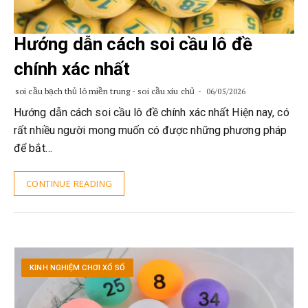
Hướng dẫn cách soi cầu lô đề
chính xác nhất
soi cầu bạch thủ lô miền trung - soi cầu xíu chủ
06/05/2026
Hướng dẫn cách soi cầu lô đề chính xác nhất Hiện nay, có
rất nhiều người mong muốn có được những phương pháp
để bắt…
CONTINUE READING
KINH NGHIỆM CHƠI XỔ SỐ