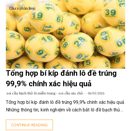
Chưa phân loại
Tổng hợp bí kíp đánh lô đề trúng
99,9% chính xác hiệu quả
soi cầu bạch thủ lô miền trung - soi cầu xíu chủ
06/05/2026
Tổng hợp bí kíp đánh lô đề trúng 99,9% chính xác hiệu quả
Những thông tin, kinh nghiệm về cách bắt lô đề bạch thủ…
CONTINUE READING