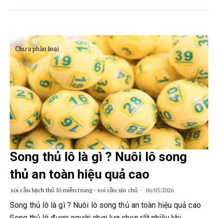
Chưa phân loại
Song thủ lô là gì ? Nuôi lô song
thủ an toàn hiệu quả cao
soi cầu bạch thủ lô miền trung - soi cầu xíu chủ
06/05/2026
Song thủ lô là gì ? Nuôi lô song thủ an toàn hiệu quả cao
Song thủ lô được người chơi lựa chọn rất nhiều khi…