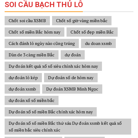
SOI CẦU BẠCH THỦ LÔ
Chốt soi cầu XSMB
Chốt số giờ vàng miền bắc
Chốt số miền Bắc hôm nay
Chốt số đẹp miền Bắc
Cách đánh lô ngày nào cũng trúng
du doan xsmb
Dàn de 3 càng miền Bắc
dự đoán
Dự đoán kết quả xổ số siêu chính xác hôm nay
dự đoán lô kép
Dự đoán số de hôm nay
dự đoán xsmb
Dự đoán XSMB Minh Ngọc
dự đoán xổ số miền bắc
Dự đoán xổ số miền Bắc chính xác hôm nay
Dự đoán xổ số miền Bắc thứ sáu Dự đoán xsmb kết quả xổ
số miền bắc siêu chính xác