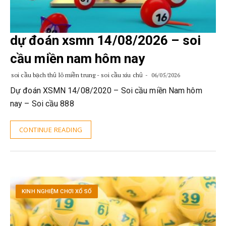
dự đoán xsmn 14/08/2026 – soi
cầu miền nam hôm nay
soi cầu bạch thủ lô miền trung - soi cầu xíu chủ
06/05/2026
Dự đoán XSMN 14/08/2020 – Soi cầu miền Nam hôm
nay – Soi cầu 888
CONTINUE READING
KINH NGHIỆM CHƠI XỔ SỐ