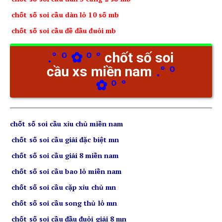
chốt số soi cầu dàn lô 10 số mb
chốt số soi cầu đề đầu đuôi mb
.° º ✿ º °
chốt số soi
cầu xs miền nam
.° º
✿ º °
chốt số soi cầu xỉu chủ miền nam
chốt số soi cầu giải đặc biệt mn
chốt số soi cầu giải 8 miền nam
chốt số soi cầu bao lô miền nam
chốt số soi cầu cặp xỉu chủ mn
chốt số soi cầu song thủ lô mn
chốt số soi cầu đầu đuôi giải 8 mn