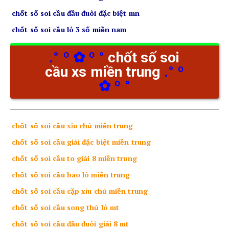
chốt số soi cầu đầu đuôi đặc biệt mn
chốt số soi cầu lô 3 số miền nam
.° º ✿ º °
chốt số soi
cầu xs miền trung
.° º
✿ º °
chốt số soi cầu xỉu chủ miền trung
chốt số soi cầu giải đặc biệt miền trung
chốt số soi cầu to giải 8 miền trung
chốt số soi cầu bao lô miền trung
chốt số soi cầu cặp xỉu chủ miền trung
chốt số soi cầu song thủ lô mt
chốt số soi cầu đầu đuôi giải 8 mt