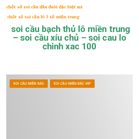
chốt số soi cầu đầu đuôi đặc biệt mt
chốt số soi cầu lô 3 số miền trung
soi cầu bạch thủ lô miền trung
– soi cầu xíu chủ – soi cau lo
chinh xac 100
– soi cau lo chinh
SOI CẦU MIỀN BẮC
SOI CẦU MIỀN BẮC VIP