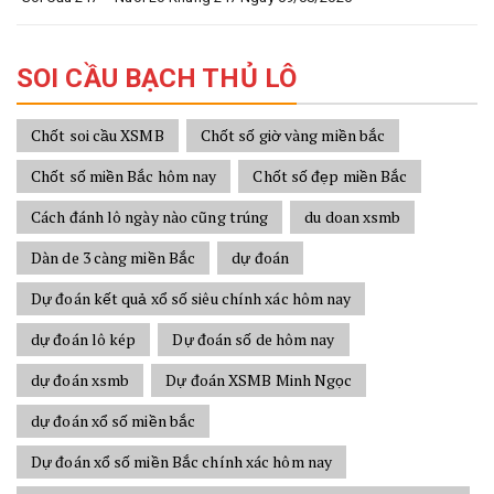
SOI CẦU BẠCH THỦ LÔ
Chốt soi cầu XSMB
Chốt số giờ vàng miền bắc
Chốt số miền Bắc hôm nay
Chốt số đẹp miền Bắc
Cách đánh lô ngày nào cũng trúng
du doan xsmb
Dàn de 3 càng miền Bắc
dự đoán
Dự đoán kết quả xổ số siêu chính xác hôm nay
dự đoán lô kép
Dự đoán số de hôm nay
dự đoán xsmb
Dự đoán XSMB Minh Ngọc
dự đoán xổ số miền bắc
Dự đoán xổ số miền Bắc chính xác hôm nay