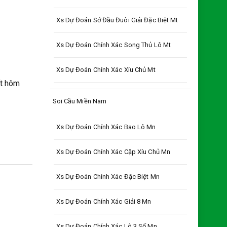
Xs Dự Đoán Sớ Đầu Đuôi Giải Đặc Biệt Mt
Xs Dự Đoán Chính Xác Song Thủ Lô Mt
Xs Dự Đoán Chính Xác Xíu Chủ Mt
t hôm
Soi Cầu Miền Nam
Xs Dự Đoán Chính Xác Bao Lô Mn
Xs Dự Đoán Chính Xác Cặp Xíu Chủ Mn
Xs Dự Đoán Chính Xác Đặc Biệt Mn
Xs Dự Đoán Chính Xác Giải 8 Mn
Xs Dự Đoán Chính Xác Lô 3 Số Mn