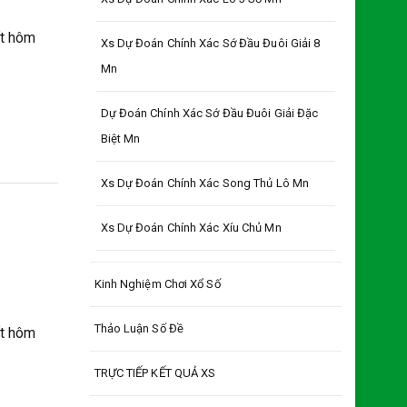
t hôm
Xs Dự Đoán Chính Xác Sớ Đầu Đuôi Giải 8
Mn
Dự Đoán Chính Xác Sớ Đầu Đuôi Giải Đặc
Biệt Mn
Xs Dự Đoán Chính Xác Song Thủ Lô Mn
Xs Dự Đoán Chính Xác Xíu Chủ Mn
Kinh Nghiệm Chơi Xổ Số
Thảo Luận Số Đề
t hôm
TRỰC TIẾP KẾT QUẢ XS