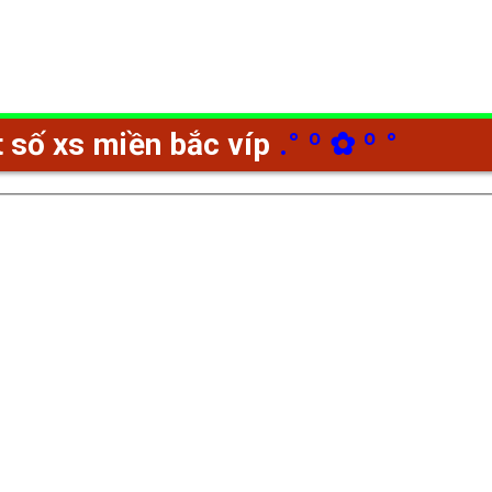
 số xs miền bắc víp
.° º ✿ º °