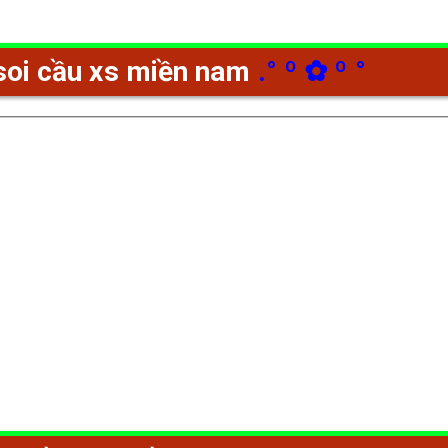
soi cầu xs miền nam
.° º ✿ º °