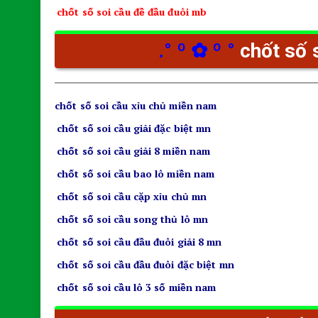
chốt số soi cầu đề đầu đuôi mb
.° º ✿ º °
chốt số 
chốt số soi cầu xỉu chủ miền nam
chốt số soi cầu giải đặc biệt mn
chốt số soi cầu giải 8 miền nam
chốt số soi cầu bao lô miền nam
chốt số soi cầu cặp xỉu chủ mn
chốt số soi cầu song thủ lô mn
chốt số soi cầu đầu đuôi giải 8 mn
chốt số soi cầu đầu đuôi đặc biệt mn
chốt số soi cầu lô 3 số miền nam