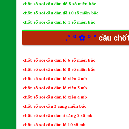
chốt số soi cầu dàn đề 8 số miền bắc
chốt số soi cầu dàn đề 10 số miền bắc
chốt số soi cầu dàn lô 4 số miền bắc
.° º ✿ º °
cầu chốt
chốt số soi cầu dàn lô 6 số miền bắc
chốt số soi cầu dàn lô 8 số miền bắc
chốt số soi cầu dàn lô xiên 2 mb
chốt số soi cầu dàn lô xiên 3 mb
chốt số soi cầu dàn lô xiên 4 mb
chốt số soi cầu 3 càng miền bắc
chốt số soi cầu dàn 3 càng 2 số mb
chốt số soi cầu dàn lô 10 số mb