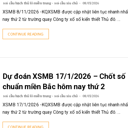
soi cầu bạch thủ lô miền trung - soi cầu xíu chủ
08/03/2026
XSMB 8/11/2026 -KQXSMB được cập nhật liên tục nhanh nhấ
nay thứ 2 từ trường quay Công ty xổ số kiến thiết Thủ đô. …
CONTINUE READING
Dự đoán XSMB 17/1/2026 – Chốt số
chuẩn miền Bắc hôm nay thứ 2
soi cầu bạch thủ lô miền trung - soi cầu xíu chủ
08/03/2026
XSMB 17/1/2026 -KQXSMB được cập nhật liên tục nhanh nhấ
nay thứ 2 từ trường quay Công ty xổ số kiến thiết Thủ đô. …
CONTINUE READING