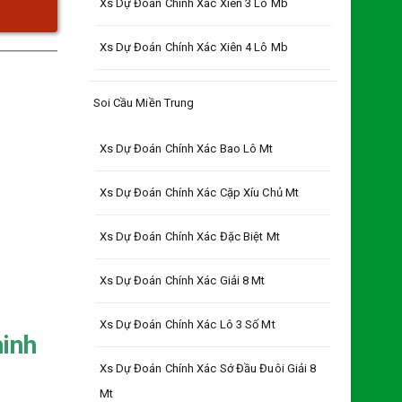
Xs Dự Đoán Chính Xác Xiên 3 Lô Mb
Xs Dự Đoán Chính Xác Xiên 4 Lô Mb
Soi Cầu Miền Trung
Xs Dự Đoán Chính Xác Bao Lô Mt
Xs Dự Đoán Chính Xác Cặp Xíu Chủ Mt
Xs Dự Đoán Chính Xác Đặc Biệt Mt
Xs Dự Đoán Chính Xác Giải 8 Mt
Xs Dự Đoán Chính Xác Lô 3 Số Mt
hinh
Xs Dự Đoán Chính Xác Sớ Đầu Đuôi Giải 8
Mt