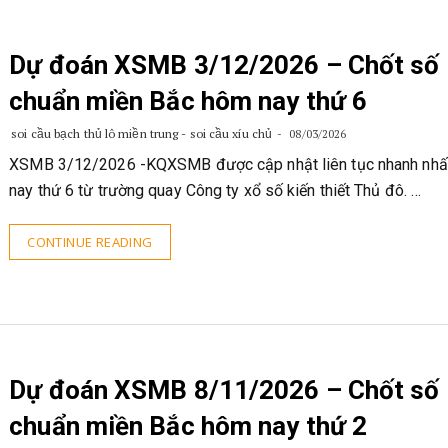
Dự đoán XSMB 3/12/2026 – Chốt số
chuẩn miền Bắc hôm nay thứ 6
soi cầu bạch thủ lô miền trung - soi cầu xíu chủ
08/03/2026
XSMB 3/12/2026 -KQXSMB được cập nhật liên tục nhanh nhấ
nay thứ 6 từ trường quay Công ty xổ số kiến thiết Thủ đô. …
CONTINUE READING
Dự đoán XSMB 8/11/2026 – Chốt số
chuẩn miền Bắc hôm nay thứ 2