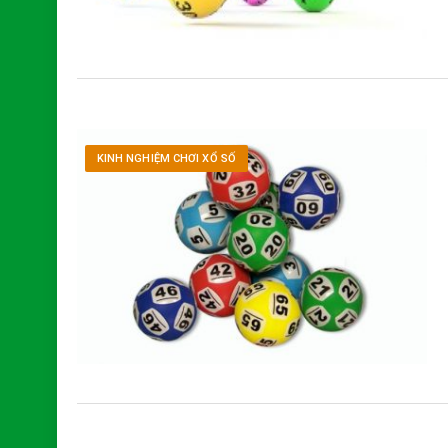
KINH NGHIỆM CHƠI XỔ SỐ