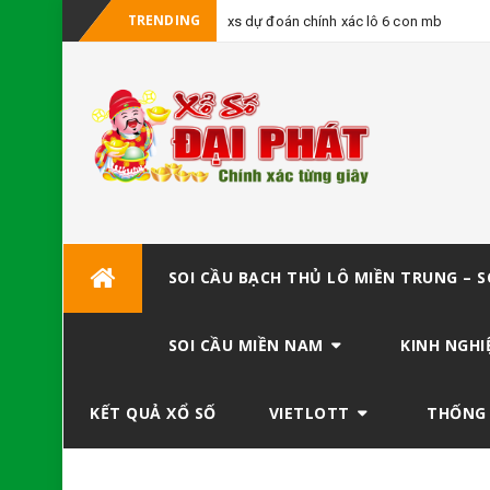
TRENDING
xs dự đoán chính xác lô 6 con mb
Skip
SOI CẦU BẠCH THỦ LÔ MIỀN TRUNG – S
to
content
SOI CẦU MIỀN NAM
KINH NGHI
KẾT QUẢ XỔ SỐ
VIETLOTT
THỐNG 