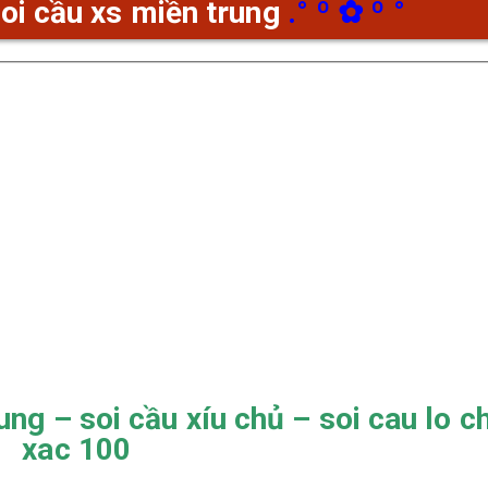
oi cầu xs miền trung
.° º ✿ º °
ung – soi cầu xíu chủ – soi cau lo c
xac 100